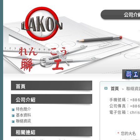
公司介
首頁
首頁
﹥ 聯絡資
公司介紹
手機號碼：
+886
公司傳真：+886-
特色簡介
電子信箱：
chri
基本資料
聯絡資訊
相關連結
*
您的大名