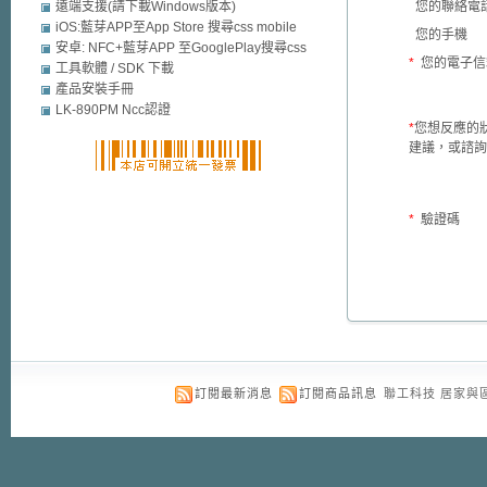
遠端支援(請下載Windows版本)
您的聯絡電
iOS:藍芽APP至App Store 搜尋css mobile
您的手機
security
安卓: NFC+藍芽APP 至GooglePlay搜尋css
*
您的電子信
mobile security
工具軟體 / SDK 下載
產品安裝手冊
LK-890PM Ncc認證
*
您想反應的
建議，或諮詢
*
驗證碼
訂閱最新消息
訂閱商品訊息
聯工科技 居家