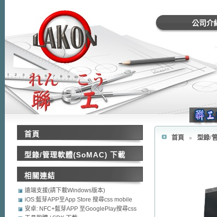
公司介
首頁
首頁
﹥
型錄/管
型錄/管理軟體(SoMAC) 下載
相關連結
遠端支援(請下載Windows版本)
iOS:藍芽APP至App Store 搜尋css mobile
security
安卓: NFC+藍芽APP 至GooglePlay搜尋css