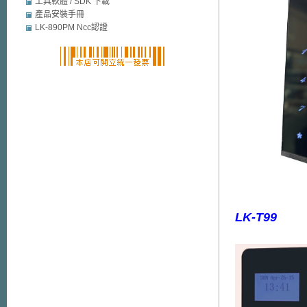
mobile security
工具軟體 / SDK 下載
產品安裝手冊
LK-890PM Ncc認證
LK-T99