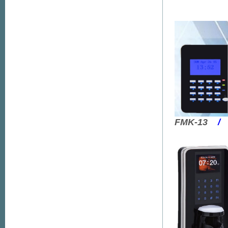
FMK-13
/
F