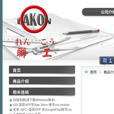
公司介
首页
首页
＞
商品
商品介绍
相关连结
远端支援(请下载Windows版本)
iOS:蓝芽APP至App Store 搜寻css mobile
security
安卓: NFC+蓝芽APP 至GooglePlay搜寻css